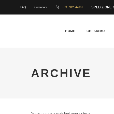
SPEDIZIONE G
FAQ
Contattaci
+39 3312942661
HOME
CHI SIAMO
ARCHIVE
Sorry, no posts matched your criteria.