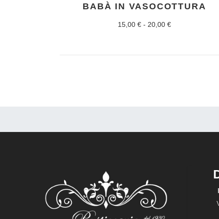
BABÀ IN VASOCOTTURA
Fascia
15,00
€
-
20,00
€
di
prezzo:
da
15,00 €
a
20,00 €