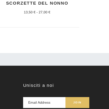
SCORZETTE DEL NONNO
Fascia
13,50
€
-
27,00
€
di
prezzo:
da
13,50 €
a
27,00 €
Unisciti a noi