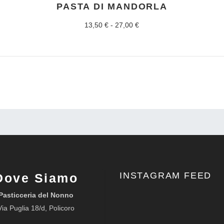
PASTA DI MANDORLA
Fascia
13,50
€
-
27,00
€
di
prezzo:
da
13,50 €
a
27,00 €
INSTAGRAM FEED
Dove Siamo
Pasticceria del Nonno
Via Puglia 18/d, Policoro