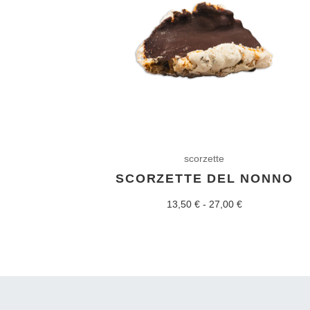
scorzette
SCORZETTE DEL NONNO
Fascia
13,50
€
-
27,00
€
di
prezzo:
da
13,50 €
a
27,00 €