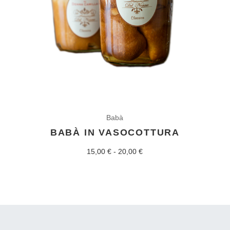
Babà
BABÀ IN VASOCOTTURA
Fascia
15,00
€
-
20,00
€
di
prezzo:
da
15,00 €
a
20,00 €