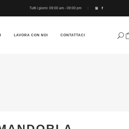
Tutti i giorni: 09:00 am - 09:00 pm
I
LAVORA CON NOI
CONTATTACI
Nessun prodotto nel carrello.
 MANDORLA